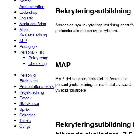
Kontor -
Administration
Rekryteringsutbildning
Ledarskap
Logistik
Marknadsföring
Assessios nya rekryteringsutbildning är ett fö
Miljö -
professionaliseringen av rekryterare.
Kvalitetsledning
NLP
Pedagogik
Personal - HR
Rekrytering
MAP
Utveckling
Personlig
MAP, det senaste tillskottet till Assessios
Effektivitet
personlighetstestning, är resultatet av sex år
Presentationsteknik
utvecklingsarbete
Projektledning
Retorik
Skrivkurser
Språk
Säkerhet
Teknik
Rekryteringsutbildning 
Övrigt