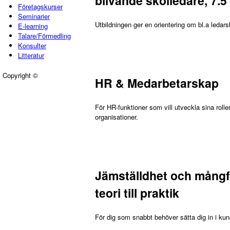
blivande skolledare, 7.5
Företagskurser
Seminarier
Utbildningen ger en orientering om bl.a ledars
E-learning
Talare/Förmedling
Konsulter
Litteratur
Copyright ©
HR & Medarbetarskap
För HR-funktioner som vill utveckla sina roller
organisationer.
Jämställdhet och mångf
teori till praktik
För dig som snabbt behöver sätta dig in i k