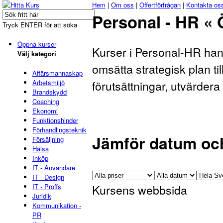
Hem
|
Om oss
|
Offertförfrågan
|
Kontakta os
Personal - HR «
Tryck ENTER för att söka
Öppna kurser
Kurser i Personal-HR handl
Välj kategori
omsätta strategisk plan ti
Affärsmannaskap
Arbetsmiljö
förutsättningar, utvärdera
Brandskydd
Coaching
Ekonomi
Funktionshinder
Förhandlingsteknik
Jämför datum och
Försäljning
Hälsa
Inköp
IT - Användare
IT - Design
IT - Proffs
Kursens webbsida
Juridik
Kommunikation -
PR