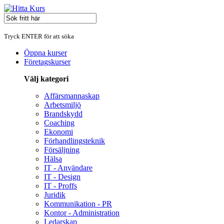
Tryck ENTER för att söka
Öppna kurser
Företagskurser
Välj kategori
Affärsmannaskap
Arbetsmiljö
Brandskydd
Coaching
Ekonomi
Förhandlingsteknik
Försäljning
Hälsa
IT - Användare
IT - Design
IT - Proffs
Juridik
Kommunikation - PR
Kontor - Administration
Ledarskap