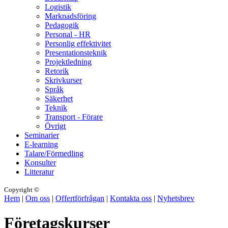
Logistik
Marknadsföring
Pedagogik
Personal - HR
Personlig effektivitet
Presentationsteknik
Projektledning
Retorik
Skrivkurser
Språk
Säkerhet
Teknik
Transport - Förare
Övrigt
Seminarier
E-learning
Talare/Förmedling
Konsulter
Litteratur
Copyright ©
Hem
|
Om oss
|
Offertförfrågan
|
Kontakta oss
|
Nyhetsbrev
Företagskurser