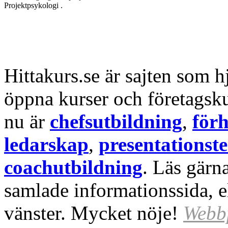
Projektpsykologi .
Hittakurs.se är sajten som h
öppna kurser och företagsku
nu är
chefsutbildning
,
för
ledarskap
,
presentationst
coachutbildning
. Läs gärn
samlade informationssida, el
vänster. Mycket nöje!
Webbp